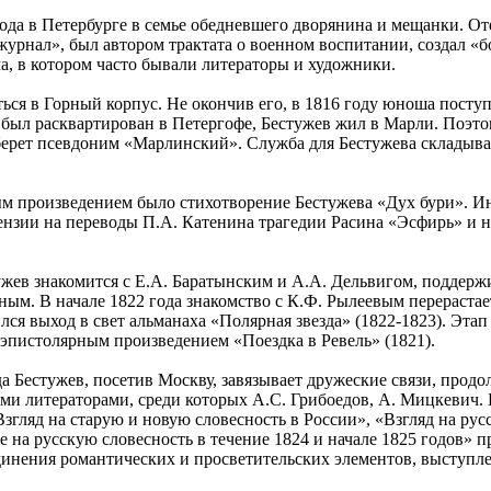
года в Петербурге в семье обедневшего дворянина и мещанки. О
урнал», был автором трактата о военном воспитании, создал «
, в котором часто бывали литераторы и художники.
ься в Горный корпус. Не окончив его, в 1816 году юноша посту
был расквартирован в Петергофе, Бестужев жил в Марли. Поэто
берет псевдоним «Марлинский». Служба для Бестужева складывае
 произведением было стихотворение Бестужева «Дух бури». Инт
ензии на переводы П.А. Катенина трагедии Расина «Эсфирь» и 
ужев знакомится с Е.А. Баратынским и А.А. Дельвигом, поддерж
ным. В начале 1822 года знакомство с К.Ф. Рылеевым перерастае
ился выход в свет альманаха «Полярная звезда» (1822-1823). Эта
 эпистолярным произведением «Поездка в Ревель» (1821).
да Бестужев, посетив Москву, завязывает дружеские связи, про
ми литераторами, среди которых А.С. Грибоедов, А. Мицкевич.
згляд на старую и новую словесность в России», «Взгляд на рус
де на русскую словесность в течение 1824 и начале 1825 годов» 
динения романтических и просветительских элементов, выступл