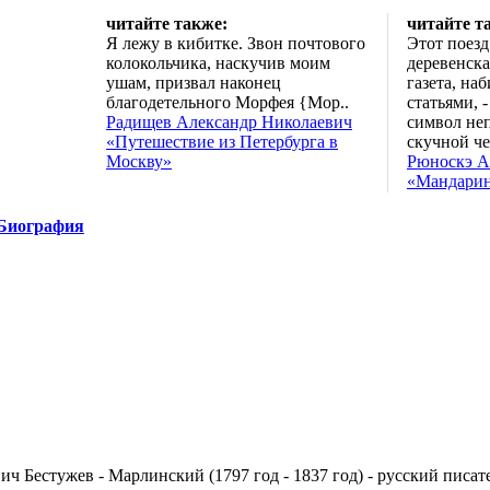
читайте также:
читайте т
Я лежу в кибитке. Звон почтового
Этот поезд
колокольчика, наскучив моим
деревенска
ушам, призвал наконец
газета, на
благодетельного Морфея {Мор..
статьями, -
Радищев Александр Николаевич
символ не
«Путешествие из Петербурга в
скучной че
Москву»
Рюноскэ А
«Мандари
Биография
ч Бестужев - Марлинский (1797 год - 1837 год) - русский писат