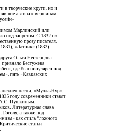
и в творческие круги, но и
днявшие автора к вершинам
усейн».
онимом Марлинский или
ло под запретом. С 1832 по
ественную прозу писателя,
1831), «Латник» (1832).
одруга Ольга Нестерцова.
, признало Бестужева
рбент, где был популярен под
м», пять «Кавказских
анские» песни, «Мулла-Нур».
1835 году современники ставят
д А.С. Пушкиным.
ыков. Литературная слава
 Гоголя, а также под
линизм» как стиль "ложного
.Критические статьи
.