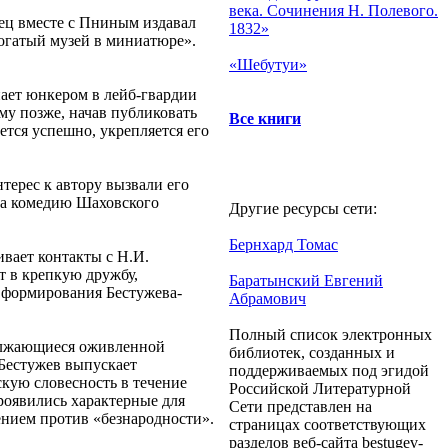
века. Сочинения Н. Полевого.
тец вместе с Пниным издавал
1832»
богатый музей в миниатюре».
«Шебутуи»
пает юнкером в лейб-гвардии
му позже, начав публиковать
Все книги
тся успешно, укрепляется его
ерес к автору вызвали его
на комедию Шаховского
Другие ресурсы сети:
Бернхард Томас
ивает контакты с Н.И.
т в крепкую дружбу,
Баратынский Евгений
п формирования Бестужева-
Абрамович
Полный список электронных
должающиеся оживленной
библиотек, созданных и
 Бестужев выпускает
поддерживаемых под эгидой
скую словесность в течение
Российской Литературной
проявились характерные для
Сети представлен на
ением против «безнародности».
страницах соответствующих
разделов веб-сайта bestugev-