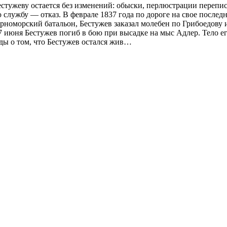
стужеву остается без изменений: обыски, перлюстрации перепи
 службу — отказ. В феврале 1837 года по дороге на свое последн
рноморский батальон, Бестужев заказал молебен по Грибоедову
7 июня Бестужев погиб в бою при высадке на мыс Адлер. Тело ег
ды о том, что Бестужев остался жив…