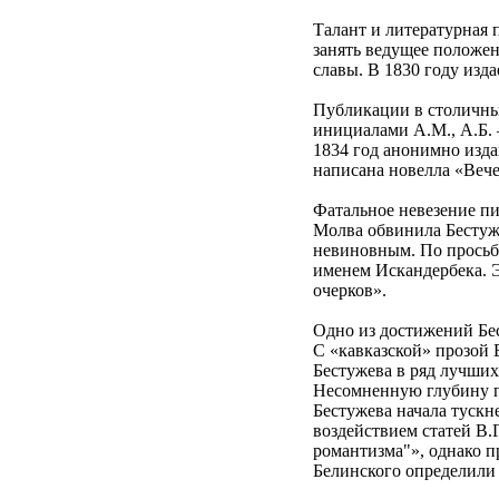
Талант и литературная 
занять ведущее положен
славы. В 1830 году изд
Публикации в столичны
инициалами А.М., А.Б. 
1834 год анонимно изда
написана новелла «Вечер
Фатальное невезение пи
Молва обвинила Бестуже
невиновным. По просьбе
именем Искандербека. 
очерков».
Одно из достижений Бе
С «кавказской» прозой 
Бестужева в ряд лучших
Несомненную глубину п
Бестужева начала тускн
воздействием статей В.
романтизма"», однако п
Белинского определили 