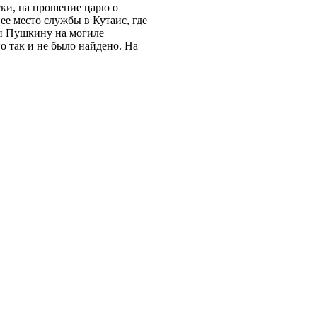
ски, на прошение царю о
ее место службы в Кутаис, где
 и Пушкину на могиле
о так и не было найдено. На