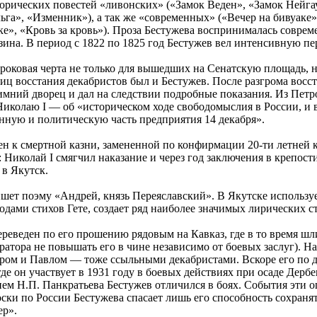
орических повестей «ливонских» («Замок Веден», «Замок Нейгау
ьга», «Изменник»), а так же «современных» («Вечер на бивуаке»
ке», «Кровь за кровь»). Проза Бестужева воспринималась соврем
ина. В период с 1822 по 1825 год Бестужев вел интенсивную п
 роковая черта не только для вышедших на Сенатскую площадь, 
ц восстания декабристов был и Бестужев. После разгрома восст
имний дворец и дал на следствии подробные показания. Из Пет
Николаю I — об «историческом ходе свободомыслия в России, и
нную и политическую часть предприятия 14 декабря».
н к смертной казни, замененной по конфирмации 20-ти летней 
м: Николай I смягчил наказание и через год заключения в крепос
 в Якутск.
шет поэму «Андрей, князь Переяславский». В Якутске используе
одами стихов Гете, создает ряд наиболее значимых лирических ст
ереведен по его прошению рядовым на Кавказ, где в то время шл
атора не повышать его в чине независимо от боевых заслуг). На 
ром и Павлом — тоже ссыльными декабристами. Вскоре его по д
где он участвует в 1931 году в боевых действиях при осаде Дерб
ем Н.П. Панкратьева Бестужев отличился в боях. События эти 
тоски по России Бестужева спасает лишь его способность сохраня
ер».