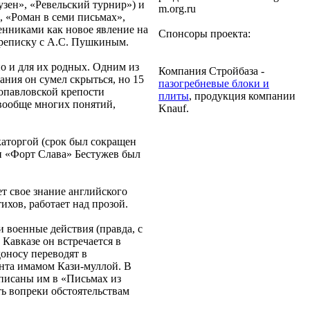
зен», «Ревельский турнир») и
m.org.ru
, «Роман в семи письмах»,
енниками как новое явление на
Спонсоры проекта:
ереписку с А.С. Пушкиным.
но и для их родных. Одним из
Компания Стройбаза -
ания он сумел скрыться, но 15
пазогребневые блоки и
ропавловской крепости
плиты
, продукция компании
 вообще многих понятий,
Knauf.
каторгой (срок был сокращен
ти «Форт Слава» Бестужев был
т свое знание английского
ихов, работает над прозой.
и военные действия (правда, с
Кавказе он встречается в
оносу переводят в
ента имамом Кази-муллой. В
описаны им в «Письмах из
ть вопреки обстоятельствам