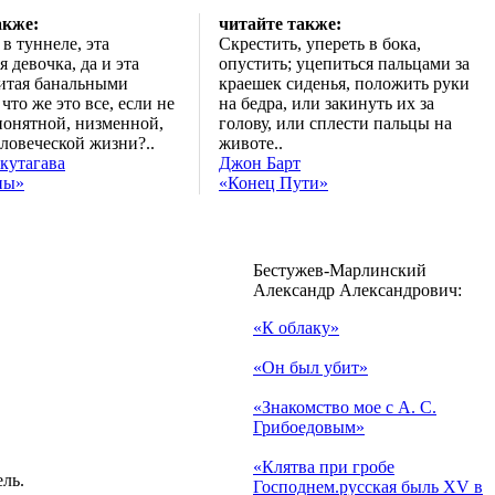
акже:
читайте также:
 в туннеле, эта
Скрестить, упереть в бока,
я девочка, да и эта
опустить; уцепиться пальцами за
битая банальными
краешек сиденья, положить руки
 что же это все, если не
на бедра, или закинуть их за
понятной, низменной,
голову, или сплести пальцы на
ловеческой жизни?..
животе..
кутагава
Джон Барт
ны»
«Конец Пути»
Бестужев-Марлинский
Александр Александрович:
«К облаку»
«Он был убит»
«Знакомство мое с А. С.
Грибоедовым»
«Клятва при гробе
ель.
Господнем.русская быль XV в