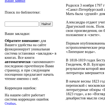
Ваши заявки
Родился 3 ноября 1797 
«Санкт-Петербургский ж
Поиск по библиотеке:
Мать была «душой» дома
Александра отдают учит
Драгунский полк. Полк 
свои произведения, он 
Ваши закладки:
положение в «свете».
Обратите внимание:
для
Первым опубликованным
Вашего удобства на сайте
острополемические рец
функционирует уникальная
«Липецкие воды».
система установки «закладок» в
книгах. Все книги
В 1818-1819 годах Бест
автоматически
«запоминают»
Гнедичем, Ф.В. Булгари
последнюю прочтённую Вами
результатом которой яв
страницу, и при следующем
литератора завершается
посещении предлагают начать
чтение именно с неё.
В начале весны 1823 го
перепиской с московски
Коррекция ошибок:
литературные обзоры «В
1823 года», а во «Взгля
На нашем сайте работает
декабристов мысли сое
система коррекции ошибок
Orphus
.