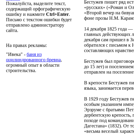
Бестужев пишет ряд ист
Пожалуйста, выделите текст,
«русских» («Роман и Ол
содержащий орфографическую
«Второй вечер на бивуа
ошибку и нажмите
Ctrl+Enter
.
фоне прозы Н.М. Карамз
Письмо с текстом ошибки будет
отправлено администратору
14 декабря 1825 года —
сайта.
главных действующих ли
декабря сам пришел в З
обратился с письмом к 
На правах рекламы:
составляющих нравстве
"Ивека" -
баня из
оцилиндрованного бревна
,
Бестужев был приговоре
огромный опыт в области
до 15 лет) и поселение
строительства.
отправлен на поселение
В крепости Бестужев пи
языка, занимается перев
В 1929 году Бестужев п
особым указанием импер
Эрзруме с братьями Пет
дербентскую крепость, 
походе под командовани
Дагестана» (1832). От 
«весьма веселый характ