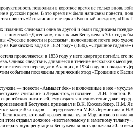
продуктивность позволили в короткое время не только вновь войт
ие в русской прозе. В это время им были написаны повести, по
ается повесть «Испытание» и очерки «Военный анекдот», «Шах Г
х изданиях следовали одна за другой и были подписаны псевд
— с пометкой «Дагестан», так как имя Бестужева в 30-х годах бы
ны «Русские повести и рассказы», включившие почти всю худож
 на Кавказских водах в 1824 году» (1830), «Страшное гаданье» (
сателя продолжается: в 1833 году у него квартире погибла его п
ва. Однако следствие, длившееся в течение нескольких месяцев
 писателя его переводят в Ахалцих, в 1934 году он покидает Де
Этим событиям посвящены лирический этюд «Прощание с Каспие
стужева — повести «Аммалат бек» и включенные в нее «мусульм
Бестужева считались и Лермонтов, и позднее — Л.Н. Толстой. К 
 европейских писателей, ему отдается предпочтение даже пере
роизведений Бестужева признавал и В.К. Кюхельбекер, Н.М. Яз
еть в конце 30-х годов — перед именами М.Ю. Лермонтова и Н.В.
Г. Белинского, который «развенчивал культ Марлинского и «мар
ри этом отдавал должное «неотъемлемому и заметному таланту»
литературную репутацию Бестужева вплоть до начала 20-го века